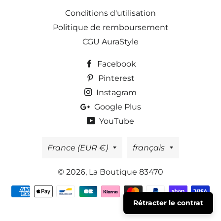
Conditions d'utilisation
Politique de remboursement
CGU AuraStyle
Facebook
Pinterest
Instagram
Google Plus
YouTube
Pays/région
Langue
France (EUR €)
français
© 2026,
La Boutique 83470
Moyens
Rétracter le contrat
de
paiement