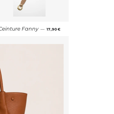
PRIX RÉGULIER
Ceinture Fanny
—
17,90€