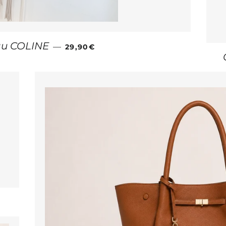
PRIX RÉGULIER
u COLINE
—
29,90€
ÉGULIER