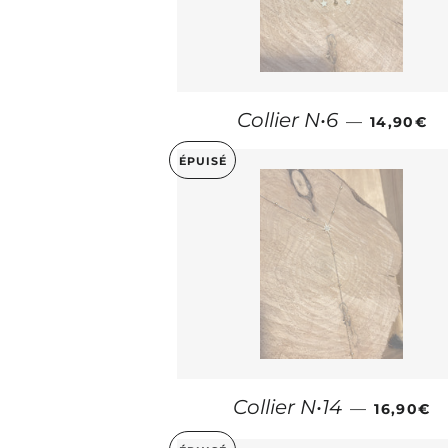
PRIX RÉ
Collier N•6
—
14,90€
ÉPUISÉ
PRIX RÉ
Collier N•14
—
16,90€