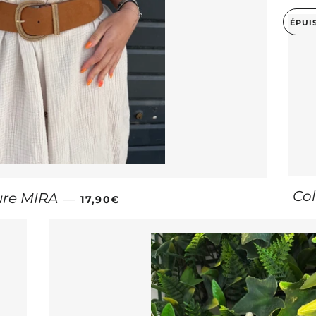
ÉPUI
Col
PRIX RÉGULIER
ure MIRA
—
17,90€