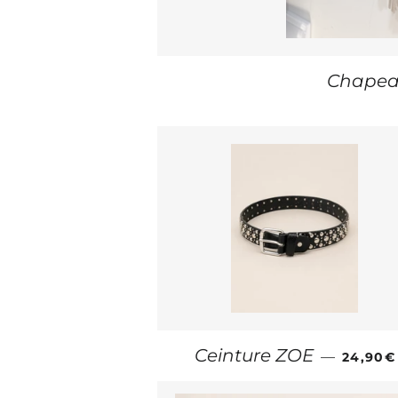
Chapea
PRIX R
Ceinture ZOE
—
24,90€