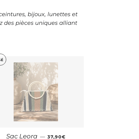
intures, bijoux, lunettes et
z des pièces uniques alliant
SÉ
PRIX RÉGULIER
Sac Leora
—
37,90€