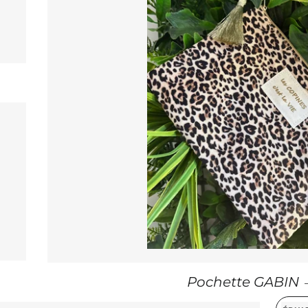
GULIER
GULIER
Pochette GABIN