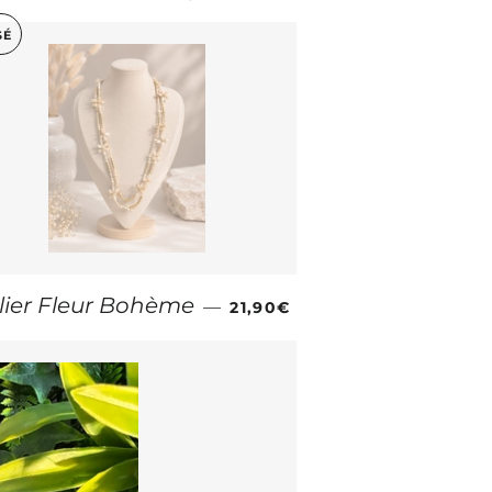
SÉ
PRIX RÉGULIER
lier Fleur Bohème
—
21,90€