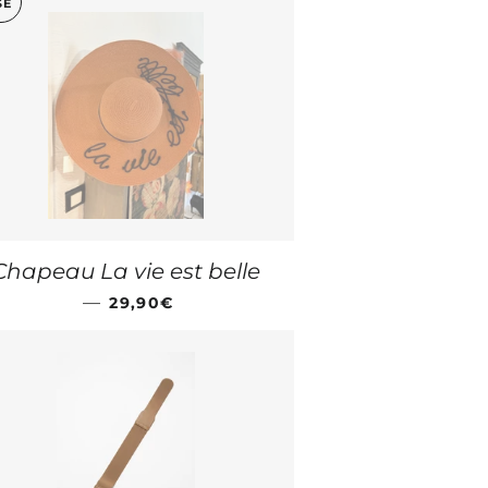
SÉ
Chapeau La vie est belle
PRIX RÉGULIER
—
29,90€