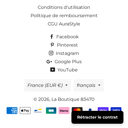
Conditions d'utilisation
Politique de remboursement
CGU AuraStyle
Facebook
Pinterest
Instagram
Google Plus
YouTube
Pays/région
Langue
France (EUR €)
français
© 2026,
La Boutique 83470
Moyens
Rétracter le contrat
de
paiement