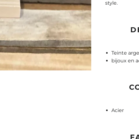
style.
D
Teinte arg
bijoux en a
C
Acier
F