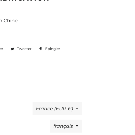
n Chine
er
Partager
Tweeter
Tweeter
Épingler
Épingler
sur
sur
sur
Facebook
Twitter
Pinterest
Pays/région
France (EUR €)
Langue
français