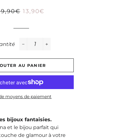
Prix
19,90€
Prix
13,90€
régulier
réduit
antité
−
+
OUTER AU PANIER
 de moyens de paiement
es bijoux fantaisies.
na et le bijou parfait qui
 touche de glamour à votre