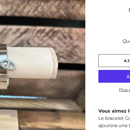
Qu
AJ
Plus
Vous aimez l
Le bracelet Gi
ajoutera une