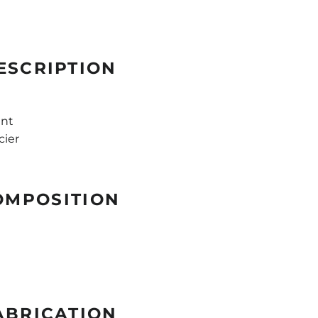
ESCRIPTION
ent
cier
OMPOSITION
ABRICATION