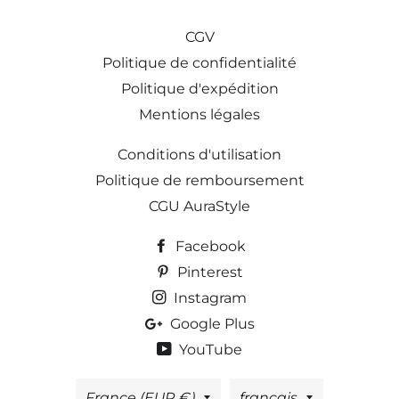
CGV
Politique de confidentialité
Politique d'expédition
Mentions légales
Conditions d'utilisation
Politique de remboursement
CGU AuraStyle
Facebook
Pinterest
Instagram
Google Plus
YouTube
Pays/région
Langue
France (EUR €)
français