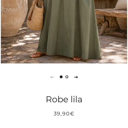
Robe lila
Prix
Prix
39,90€
régulier
réduit