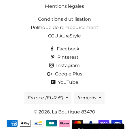
Mentions légales
Conditions d'utilisation
Politique de remboursement
CGU AuraStyle
Facebook
Pinterest
Instagram
Google Plus
YouTube
Pays/région
Langue
France (EUR €)
français
© 2026,
La Boutique 83470
Moyens