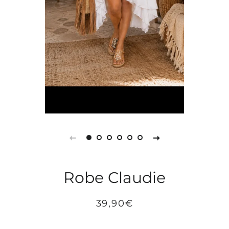
Robe Claudie
Prix
Prix
39,90€
régulier
réduit