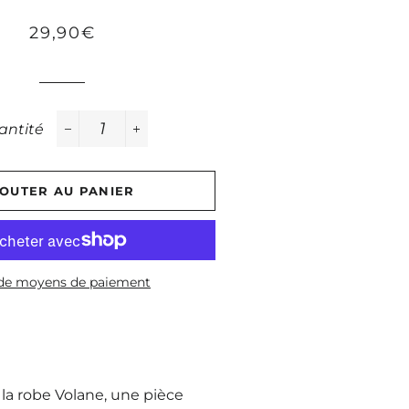
Prix
Prix
29,90€
régulier
réduit
antité
−
+
OUTER AU PANIER
 de moyens de paiement
 la
robe Volane
, une pièce