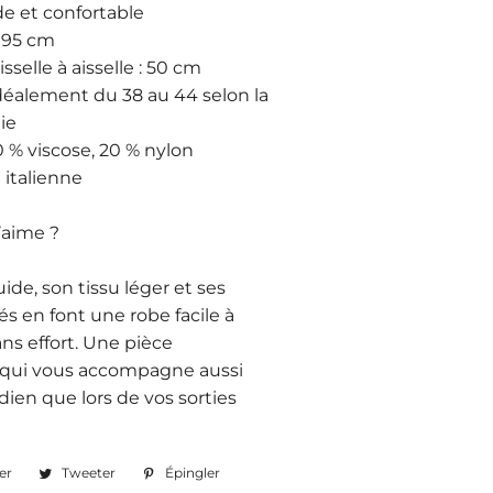
de et confortable
:
95 cm
sselle à aisselle :
50 cm
idéalement du
38 au 44
selon la
ie
 % viscose, 20 % nylon
 italienne
’aime ?
ide, son tissu léger et ses
és en font une robe facile à
ans effort. Une pièce
 qui vous accompagne aussi
dien que lors de vos sorties
er
Partager
Tweeter
Tweeter
Épingler
Épingler