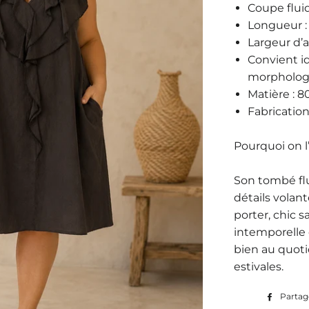
Coupe flui
Longueur 
Largeur d’ai
Convient 
morpholog
Matière :
80
Fabrication
Pourquoi on l
Son tombé flu
détails volant
porter, chic s
intemporelle
bien au quoti
estivales.
Partag