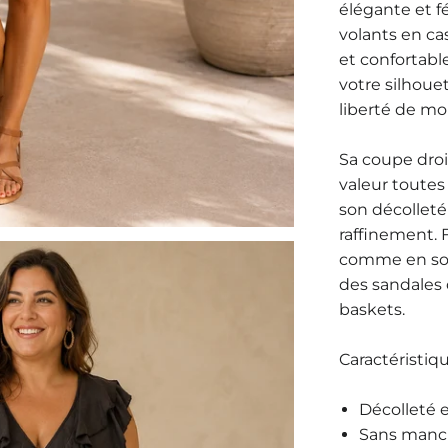
élégante et fé
volants en ca
et confortable
votre silhoue
liberté de m
Sa coupe dro
valeur toutes
son décollet
raffinement. 
comme en soir
des sandales
baskets.
Caractéristiq
Décolleté 
Sans manc