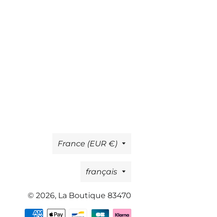
sur
sur
sur
Facebook
Twitter
Pinterest
Pays/région
France (EUR €)
Langue
français
© 2026,
La Boutique 83470
Moyens